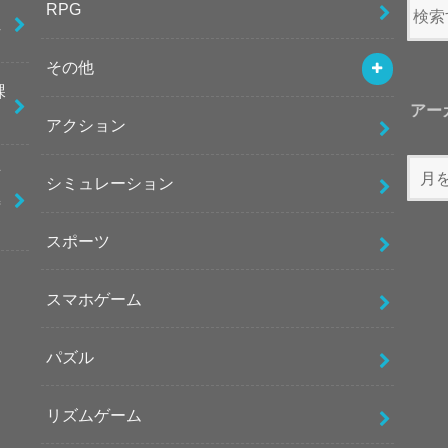
紹
RPG
方
その他
課
アー
アクション
世
シミュレーション
極
スポーツ
スマホゲーム
パズル
リズムゲーム