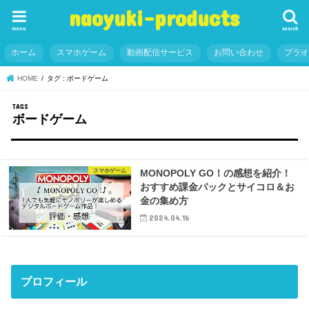
naoyuki-products
menu
search
ホーム
スマホゲーム
動画配信サービス
お問い合わせ
プラ
HOME
タグ : ボードゲーム
ボードゲーム
スマホゲーム
MONOPOLY GO！の感想を紹介！
おすすめ課金パックとサイコロ＆お
金の集め方
2024.04.16
プロフィール