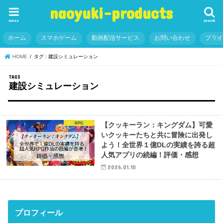
naoyuki-products
menu
search
ホーム
スマホゲーム
動画配信サービス
お問い合わせ
プラ
HOME
タグ : 建設シミュレーション
建設シミュレーション
RPG
【クッキーラン：キングダム】可愛
いクッキーたちと共に冒険に出発し
よう！全世界１億DLの実績を誇る超
人気アプリの続編！評価・感想
2026.01.10
プロフィール