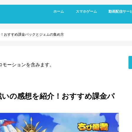
ホーム
スマホゲーム
動画配信サー
RPG
アクション
シミュレーション
パズル
スポーツ
リズムゲーム
介！おすすめ課金パックとジェムの集め方
ロモーションを含みます。
戦いの感想を紹介！おすすめ課金パ