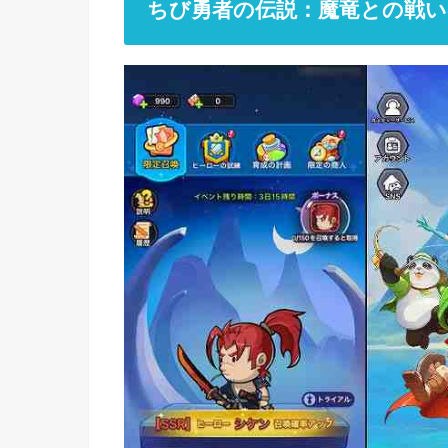
ちび勇者の伝説：魔竜との戦い