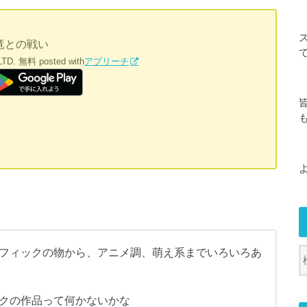
竜との戦い
TD.
無料
posted with
アプリーチ
フィックの物から、アニメ調、萌え系までいろいろあ
クの作品って何かないかな