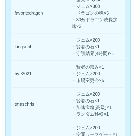
・ジェム×300
favoritedragon
・ドラゴンの魂×3
・30分ドラゴン成長加
速×3
・ジェム×200
kingscol
・賢者の石×1
・守護結界(4時間)×1
・賢者の恵み×1
bye2021
・ジェム×200
・市場変更令×5
・ジェム×200
・賢者の石×1
tmaschris
・加速宝箱(高級)×1
・ランダム移転×1
・ジェム×200
・空間ワープゲート×1