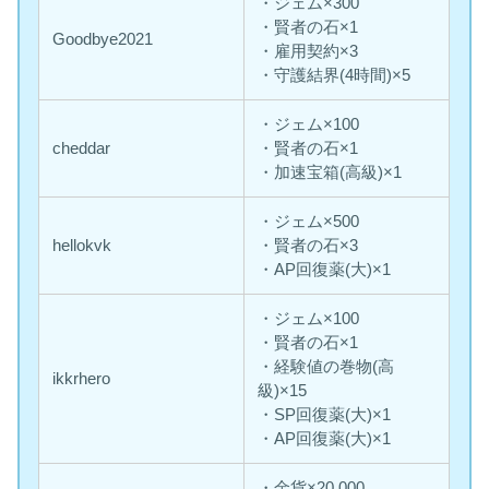
・ジェム×300
・賢者の石×1
Goodbye2021
・雇用契約×3
・守護結界(4時間)×5
・ジェム×100
cheddar
・賢者の石×1
・加速宝箱(高級)×1
・ジェム×500
hellokvk
・賢者の石×3
・AP回復薬(大)×1
・ジェム×100
・賢者の石×1
・経験値の巻物(高
ikkrhero
級)×15
・SP回復薬(大)×1
・AP回復薬(大)×1
・金貨×20,000