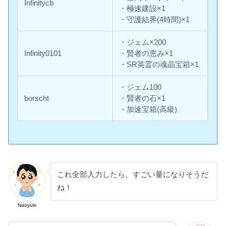
Infinitycb
・極速建設×1
・守護結界(4時間)×1
・ジェム×200
Infinity0101
・賢者の恵み×1
・SR英霊の魂晶宝箱×1
・ジェム100
borscht
・賢者の石×1
・加速宝箱(高級)
これ全部入力したら、すごい量になりそうだ
ね！
Naoyuki