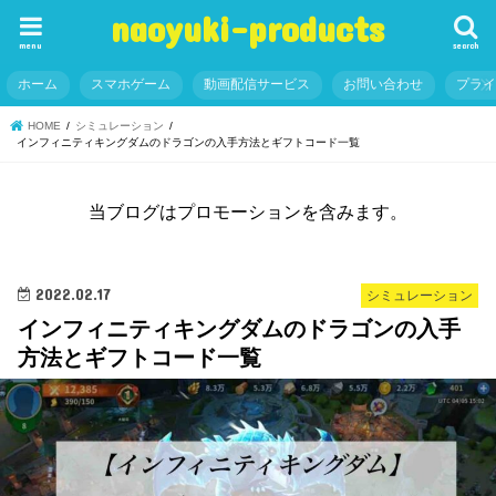
naoyuki-products
menu
search
ホーム
スマホゲーム
動画配信サービス
お問い合わせ
プラ
HOME
シミュレーション
インフィニティキングダムのドラゴンの入手方法とギフトコード一覧
当ブログはプロモーションを含みます。
2022.02.17
シミュレーション
インフィニティキングダムのドラゴンの入手
方法とギフトコード一覧