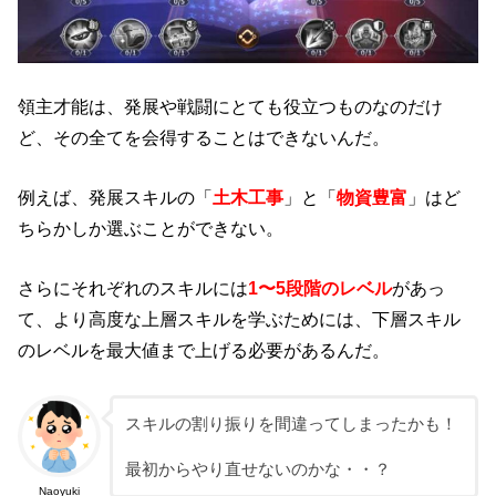
領主才能は、発展や戦闘にとても役立つものなのだけ
ど、その全てを会得することはできないんだ。
例えば、発展スキルの「
土木工事
」と「
物資豊富
」はど
ちらかしか選ぶことができない。
さらにそれぞれのスキルには
1〜5段階のレベル
があっ
て、より高度な上層スキルを学ぶためには、下層スキル
のレベルを最大値まで上げる必要があるんだ。
スキルの割り振りを間違ってしまったかも！
最初からやり直せないのかな・・？
Naoyuki