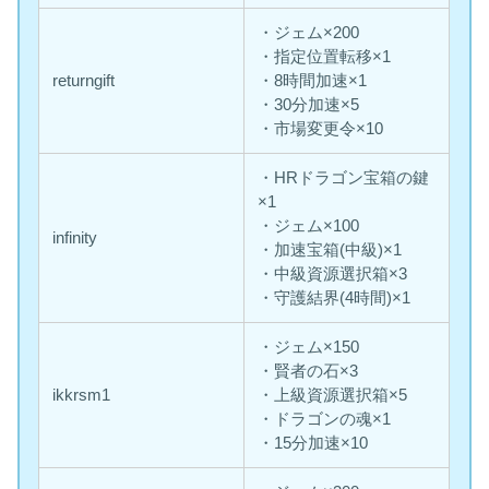
・ジェム×200
・指定位置転移×1
returngift
・8時間加速×1
・30分加速×5
・市場変更令×10
・HRドラゴン宝箱の鍵
×1
・ジェム×100
infinity
・加速宝箱(中級)×1
・中級資源選択箱×3
・守護結界(4時間)×1
・ジェム×150
・賢者の石×3
ikkrsm1
・上級資源選択箱×5
・ドラゴンの魂×1
・15分加速×10