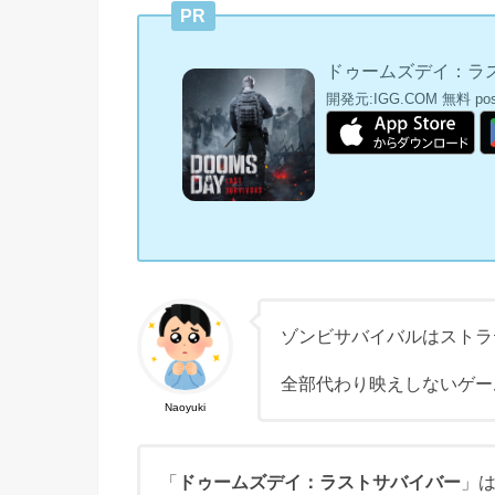
PR
ドゥームズデイ：ラ
開発元:
IGG.COM
無料
po
ゾンビサバイバルはストラ
全部代わり映えしないゲー
Naoyuki
「
ドゥームズデイ：ラストサバイバー
」