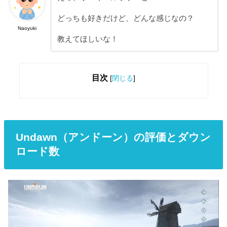
どっちも好きだけど、どんな感じなの？
Naoyuki
教えてほしいな！
目次
[
閉じる
]
Undawn（アンドーン）の評価とダウン
ロード数