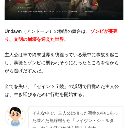
Undawn（アンドーン）の物語の舞台は、
ゾンビが蔓延
り、文明の崩壊を迎えた世界
。
主人公は車で終末世界を彷徨っている最中に事故を起こ
し、暴徒とゾンビに襲われそうになったところを命から
がら逃げだすんだ。
全てを失い、「セインツ丘陵」の浜辺で目覚めた主人公
は、生き延びるために行動を開始する。
そんな中で、主人公は拾った荷物の中にあっ
た壊れた無線機から「レイヴン・シェルタ