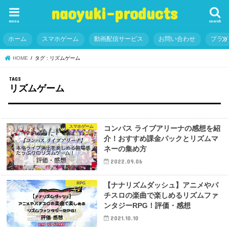
naoyuki-products
menu
search
ホーム
スマホゲーム
動画配信サービス
お問い合わせ
プラ
HOME
タグ : リズムゲーム
リズムゲーム
スマホゲーム
コンパス ライブアリーナの感想を紹
介！おすすめ課金パックとリズムマ
ネーの集め方
2022.09.06
RPG
【ナナリズムダッシュ】アニメやパ
チスロの楽曲で楽しめるリズムファ
ンタジーRPG！評価・感想
2021.10.10