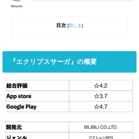
Naoyuki
目次
[
閉じる
]
『エクリプスサーガ』の概要