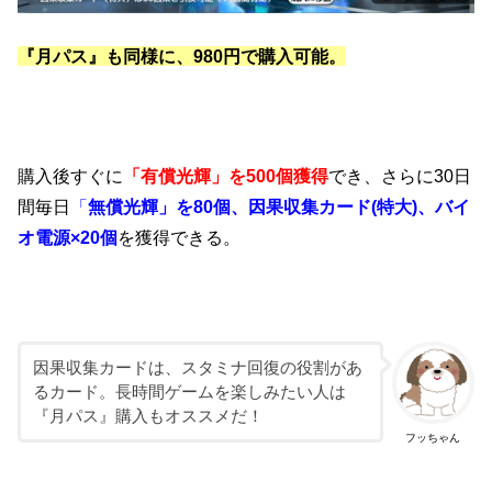
『月パス』も同様に、980円で購入可能。
購入後すぐに
「有償光輝」を500個獲得
でき、さらに30日
間毎日
「
無償光輝」を80個、因果収集カード(特大)、バイ
オ電源×20個
を獲得できる。
因果収集カードは、スタミナ回復の役割があ
るカード。長時間ゲームを楽しみたい人は
『月パス』購入もオススメだ！
フッちゃん