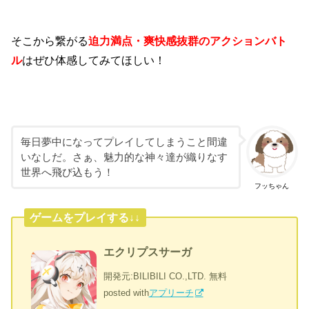
そこから繋がる
迫力満点・爽快感抜群のアクションバト
ル
はぜひ体感してみてほしい！
毎日夢中になってプレイしてしまうこと間違
いなしだ。さぁ、魅力的な神々達が織りなす
世界へ飛び込もう！
フッちゃん
ゲームをプレイする↓↓
エクリプスサーガ
開発元:
BILIBILI CO.,LTD.
無料
posted with
アプリーチ