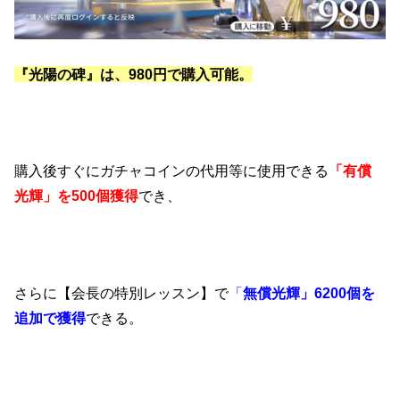
『光陽の碑』は、980円で購入可能。
購入後すぐにガチャコインの代用等に使用できる
「有償
光輝」を500個獲得
でき、
さらに【会長の特別レッスン】で
「
無償光輝」6200個を
追加で獲得
できる。