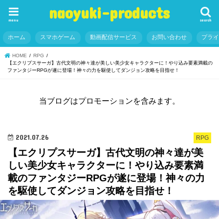
naoyuki-products
menu
search
ホーム
スマホゲーム
動画配信サービス
お問い合わせ
プラ
HOME
RPG
【エクリプスサーガ】古代文明の神々達が美しい美少女キャラクターに！やり込み要素満載の
ファンタジーRPGが遂に登場！神々の力を駆使してダンジョン攻略を目指せ！
当ブログはプロモーションを含みます。
2021.07.26
RPG
【エクリプスサーガ】古代文明の神々達が美
しい美少女キャラクターに！やり込み要素満
載のファンタジーRPGが遂に登場！神々の力
を駆使してダンジョン攻略を目指せ！