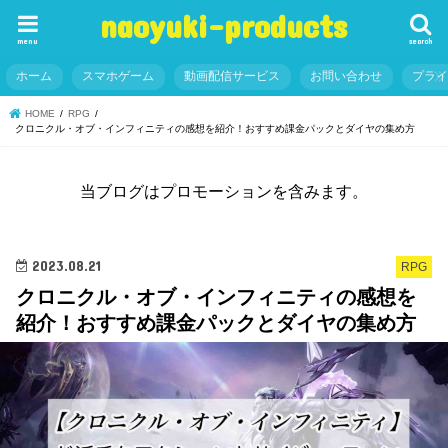
naoyuki-products
menu
search
ホーム
スマホゲーム
動画配信サービス
お問い合わせ
プラ
HOME
RPG
クロニクル・オブ・インフィニティの感想を紹介！おすすめ課金パックとダイヤの集め方
当ブログはプロモーションを含みます。
2023.08.21
RPG
クロニクル・オブ・インフィニティの感想を
紹介！おすすめ課金パックとダイヤの集め方