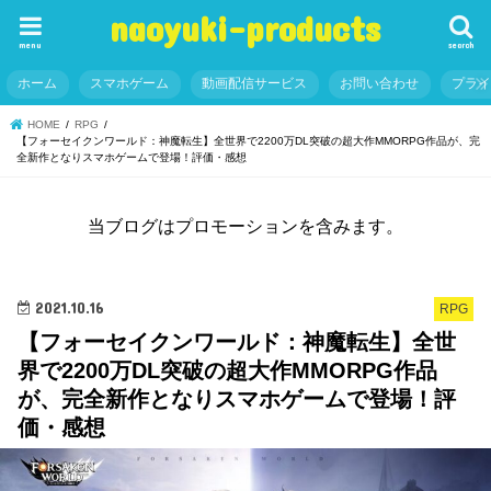
naoyuki-products
menu
search
ホーム
スマホゲーム
動画配信サービス
お問い合わせ
プラ
HOME
RPG
【フォーセイクンワールド：神魔転生】全世界で2200万DL突破の超大作MMORPG作品が、完
全新作となりスマホゲームで登場！評価・感想
当ブログはプロモーションを含みます。
2021.10.16
RPG
【フォーセイクンワールド：神魔転生】全世
界で2200万DL突破の超大作MMORPG作品
が、完全新作となりスマホゲームで登場！評
価・感想