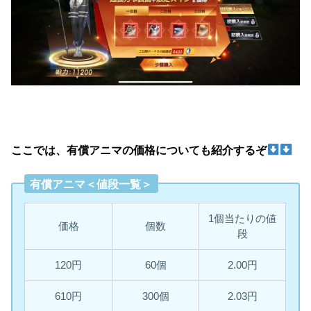
ここでは、有償アニマの価格についても紹介するぞ
有償アニマ＜値段一覧＞
1個当たりの値
価格
個数
段
120円
60個
2.00円
610円
300個
2.03円