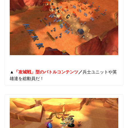
▲
「攻城戦」型のバトルコンテンツ
／
兵士ユニットや英
雄達を総動員だ！