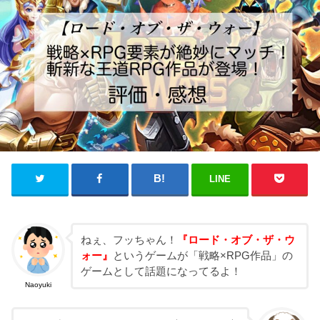
LINE
ねぇ、フッちゃん！
『ロード・オブ・ザ・ウ
ォー』
というゲームが「戦略×RPG作品」の
ゲームとして話題になってるよ！
Naoyuki