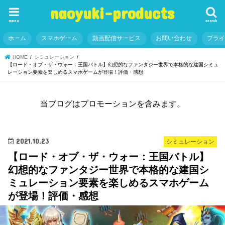
naoyuki-products
menu
search
ホーム
スマホゲーム
動画配信サービス
お問い合わせ
プラ
HOME
シミュレーション
【ロード・オブ・ザ・ウォー：王国バトル】幻想的なファンタジー世界で本格的な建国シミュ
レーション要素を楽しめるスマホゲームが登場！評価・感想
当ブログはプロモーションを含みます。
2021.10.23
シミュレーション
【ロード・オブ・ザ・ウォー：王国バトル】
幻想的なファンタジー世界で本格的な建国シ
ミュレーション要素を楽しめるスマホゲーム
が登場！評価・感想