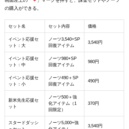
の購入ができる。
セット名
セット内容
価格
イベント応援セ
ノーツ3,540+SP
3,540円
ット：大
回復アイテム
イベント応援セ
ノーツ980+SP
980円
ット：中
回復アイテム
イベント応援セ
ノーツ490＋SP
490円
ット：小
回復アイテム
ノーツ500＋強
新米先生応援セ
化アイテム（1
370円
ット
回限定）
スタードダッシ
ノーツ5,000+強
3,540円