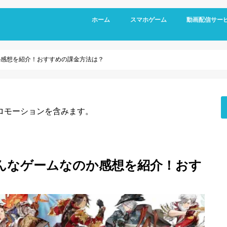
ホーム
スマホゲーム
動画配信サー
RPG
アクション
シミュレーション
パズル
スポーツ
リズムゲーム
か感想を紹介！おすすめの課金方法は？
ロモーションを含みます。
んなゲームなのか感想を紹介！おす