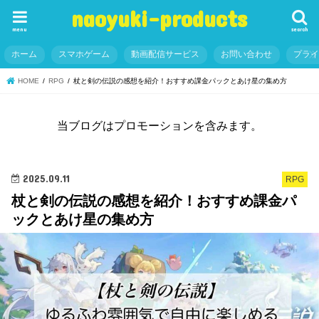
naoyuki-products
menu
search
ホーム
スマホゲーム
動画配信サービス
お問い合わせ
プラ
HOME
RPG
杖と剣の伝説の感想を紹介！おすすめ課金パックとあけ星の集め方
当ブログはプロモーションを含みます。
2025.09.11
RPG
杖と剣の伝説の感想を紹介！おすすめ課金パ
ックとあけ星の集め方