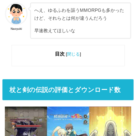
へえ、ゆるふわを謳うMMORPGも多かった
けど、それらとは何が違うんだろう
Naoyuki
早速教えてほしいな
目次
[
閉じる
]
杖と剣の伝説の評価とダウンロード数