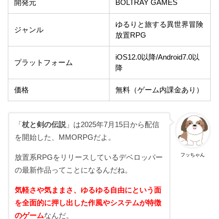
開発元
BOLTRAY GAMES
ゆるりと旅する異世界冒険
ジャンル
放置RPG
iOS12.0以降/Android7.0以
プラットフォーム
降
価格
無料（ゲーム内課金あり）
「
杖と剣の伝説
」は2025年7月15日から配信
を開始した、MMORPGだよ。
フッちゃん
放置系RPGをリリースしているデベロッパー
の最新作品ってことになるんだね。
気軽さや気ままさ、ゆるゆる自由にという面
を全面的に押し出した作風やシステムが特徴
のゲーム
なんだ。