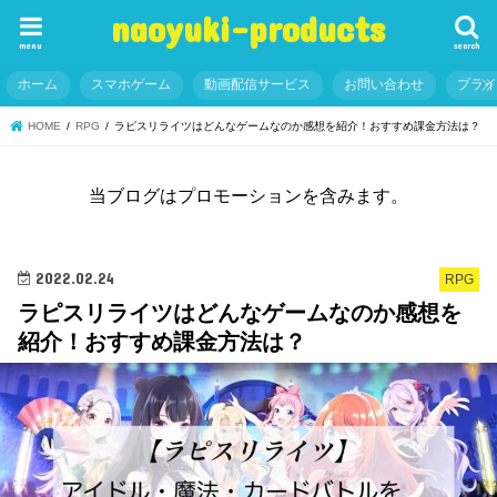
naoyuki-products
menu
search
ホーム
スマホゲーム
動画配信サービス
お問い合わせ
プラ
HOME
RPG
ラピスリライツはどんなゲームなのか感想を紹介！おすすめ課金方法は？
当ブログはプロモーションを含みます。
2022.02.24
RPG
ラピスリライツはどんなゲームなのか感想を
紹介！おすすめ課金方法は？