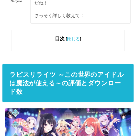
Naoyuki
だね！
さっそく詳しく教えて！
目次
[
閉じる
]
ラピスリライツ
～この世界のアイドル
は魔法が使える～の評価とダウンロー
ド数