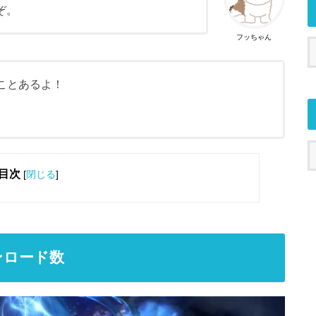
ぞ。
フッちゃん
たことあるよ！
目次
[
閉じる
]
ンロード数