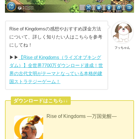
Rise of Kingdomsの感想やおすすめ課金方法
について、詳しく知りたい人はこちらを参考
にしてね！
フッちゃん
▶︎▶︎
【
Rise of Kingdoms
（ライズオブキング
ダム）】全世界
7700
万ダウンロード達成！世
界の古代文明がテーマとなっている本格的建
国ストラテジーゲーム！
ダウンロードはこちら↓↓
Rise of Kingdoms ―万国覚醒―