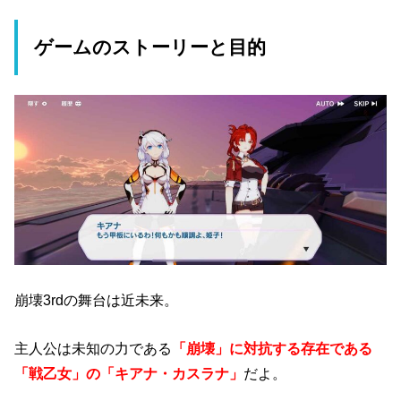
ゲームのストーリーと目的
崩壊3rdの舞台は近未来。
主人公は未知の力である
「崩壊」に対抗する存在である
「戦乙女」の「キアナ・カスラナ」
だよ。