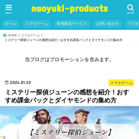
naoyuki-products
menu
search
ホーム
スマホゲーム
動画配信サービス
お問い合わせ
プラ
HOME
スマホゲーム
ミステリー探偵ジューンの感想を紹介！おすすめ課金パックとダイヤモンドの集め方
当ブログはプロモーションを含みます。
2024.01.22
スマホゲーム
ミステリー探偵ジューンの感想を紹介！おす
すめ課金パックとダイヤモンドの集め方