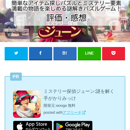
LINE
PR
ミステリー探偵ジューン:謎を解く
手がかりみっけ
開発元:
wooga
無料
posted with
アプリーチ