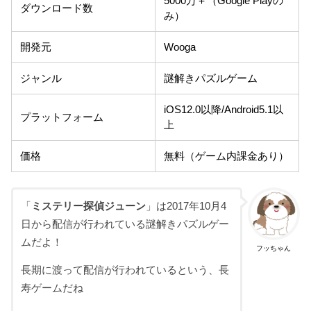
5000万＋（Google Playの
ダウンロード数
み）
開発元
Wooga
ジャンル
謎解きパズルゲーム
iOS12.0以降/Android5.1以
プラットフォーム
上
価格
無料（ゲーム内課金あり）
「
ミステリー探偵ジューン
」は2017年10月4
日から配信が行われている謎解きパズルゲー
ムだよ！
フッちゃん
長期に渡って配信が行われているという、長
寿ゲームだね