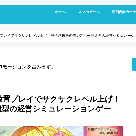
ホーム
スマホゲーム
動画配信サー
RPG
アクション
シミュレーション
パズル
スポーツ
リズムゲーム
プレイでサクサクレベル上げ！爽快感抜群のモンスター派遣型の経営シミュレーシ
ロモーションを含みます。
放置プレイでサクサクレベル上げ！
遣型の経営シミュレーションゲー