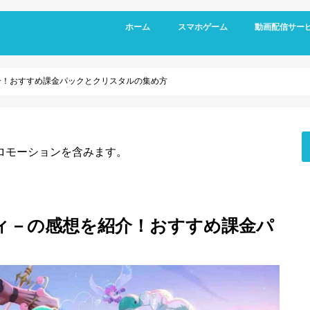
ホーム
スマホゲーム
動画配信サー
RPG
アクション
シミュレーション
パズル
スポーツ
リズムゲーム
を紹介！おすすめ課金パックとクリスタルの集め方
ロモーションを含みます。
シティ－の感想を紹介！おすすめ課金パ