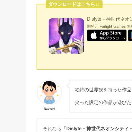
ダウンロードはこちら↓↓
Dislyte－神世代ネ
開発元:
Farlight Games
無
独特の世界観を持った作品
尖った設定の作品が遊びた
Naoyuki
それなら「
Dislyte－神世代ネオンシティ