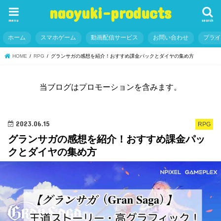
naoyuki-products
menu
search
ホーム
スマホゲーム
動画配信サービス
お問い合わせ
プラ
HOME
RPG
グランサガの感想を紹介！おすすめ課金パックとダイヤの集め方
当ブログはプロモーションを含みます。
2023.06.15
RPG
グランサガの感想を紹介！おすすめ課金パッ
クとダイヤの集め方