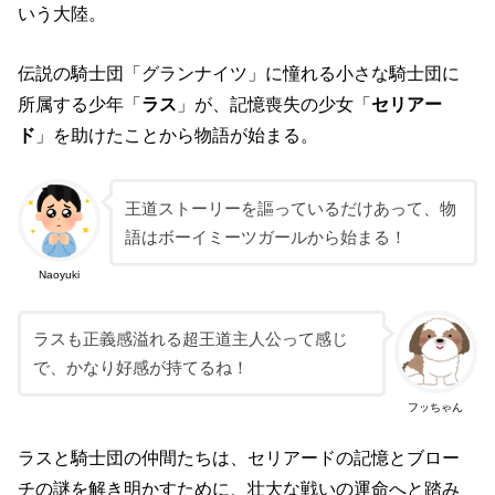
いう大陸。
伝説の騎士団「グランナイツ」に憧れる小さな騎士団に
所属する少年「
ラス
」が、記憶喪失の少女「
セリアー
ド
」を助けたことから物語が始まる。
王道ストーリーを謳っているだけあって、物
語はボーイミーツガールから始まる！
Naoyuki
ラスも正義感溢れる超王道主人公って感じ
で、かなり好感が持てるね！
フッちゃん
ラスと騎士団の仲間たちは、セリアードの記憶とブロー
チの謎を解き明かすために、壮大な戦いの運命へと踏み