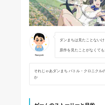
ダンまちは見たことないけ
原作を見たことがなくても
Naoyuki
それじゃあダンまち バトル・クロニクル
か