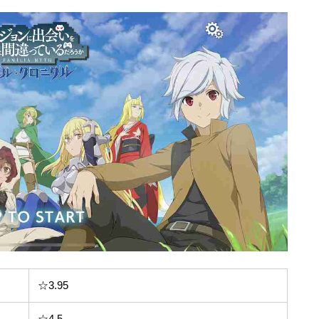
☆3.95
☆4.5