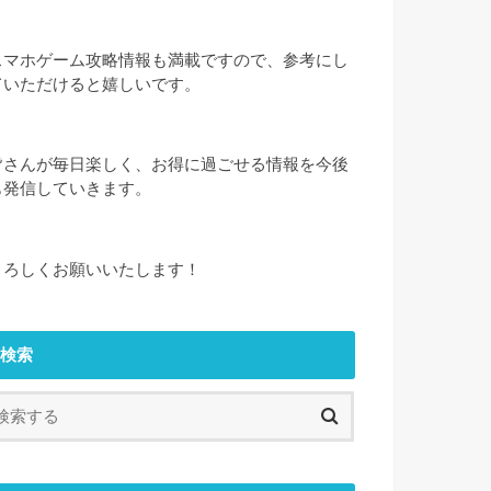
スマホゲーム攻略情報も満載ですので、参考にし
ていただけると嬉しいです。
皆さんが毎日楽しく、お得に過ごせる情報を今後
も発信していきます。
よろしくお願いいたします！
検索