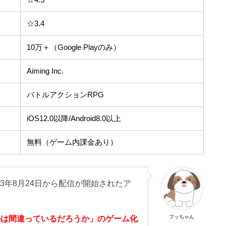
☆3.4
10万＋（Google Playのみ）
Aiming Inc.
バトルアクションRPG
iOS12.0以降/Android8.0以上
無料（ゲーム内課金あり）
23年8月24日から配信が開始されたア
フッちゃん
のは間違っているだろうか」のゲーム化