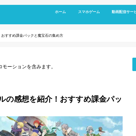
ホーム
スマホゲーム
動画配信サー
RPG
アクション
シミュレーション
パズル
スポーツ
リズムゲーム
！おすすめ課金パックと魔宝石の集め方
ロモーションを含みます。
クルの感想を紹介！おすすめ課金パッ