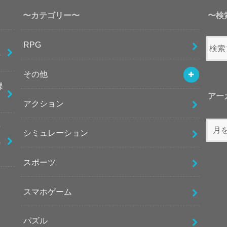
〜カテゴリー〜
〜検
紹
RPG
方
その他
課
アー
アクション
世
シミュレーション
極
スポーツ
スマホゲーム
パズル