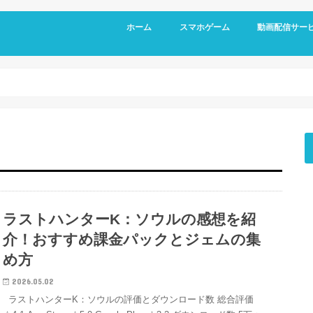
ホーム
スマホゲーム
動画配信サー
RPG
アクション
シミュレーション
パズル
スポーツ
リズムゲーム
ラストハンターK：ソウルの感想を紹
介！おすすめ課金パックとジェムの集
め方
2026.05.02
ラストハンターK：ソウルの評価とダウンロード数 総合評価