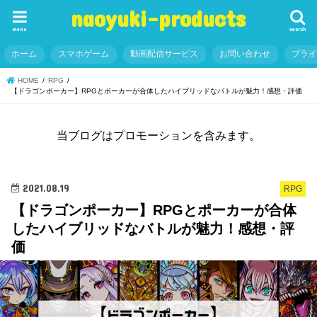
naoyuki-products
menu
search
ホーム
スマホゲーム
動画配信サービス
お問い合わせ
プラ
HOME
RPG
【ドラゴンポーカー】RPGとポーカーが合体したハイブリッドなバトルが魅力！感想・評価
当ブログはプロモーションを含みます。
2021.08.19
RPG
【ドラゴンポーカー】RPGとポーカーが合体
したハイブリッドなバトルが魅力！感想・評
価