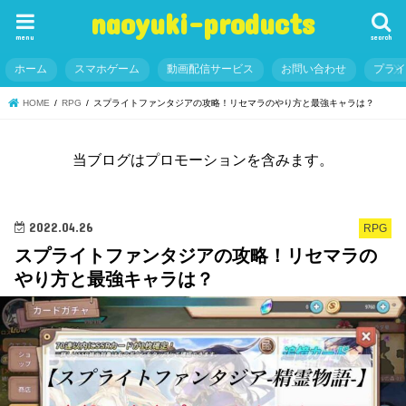
naoyuki-products
menu
search
ホーム
スマホゲーム
動画配信サービス
お問い合わせ
プラ
HOME
RPG
スプライトファンタジアの攻略！リセマラのやり方と最強キャラは？
当ブログはプロモーションを含みます。
2022.04.26
RPG
スプライトファンタジアの攻略！リセマラの
やり方と最強キャラは？