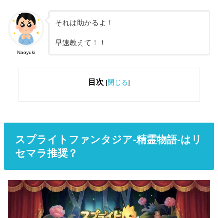
それは助かるよ！
早速教えて！！
Naoyuki
目次
[
閉じる
]
スプライトファンタジア-精霊物語-はリ
セマラ推奨？