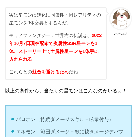
実は星モンは進化に同属性・同レアリティの
星モンを3体必要とするんだ。
フッちゃん
モリノファンタジー：世界樹の伝説は、
2022
年10月7日現在配布で炎属性SSR星モンを1
体、ストーリー上で土属性星モンを1体手に
入れられる
これらとの
競合を避けるため
だね
以上の条件から、当たりの星モンはこんなのがいるよ！
パロホン（持続ダメージスキル＋眩暈付与）
エネモン（範囲ダメージ＋敵に被ダメージデバフ