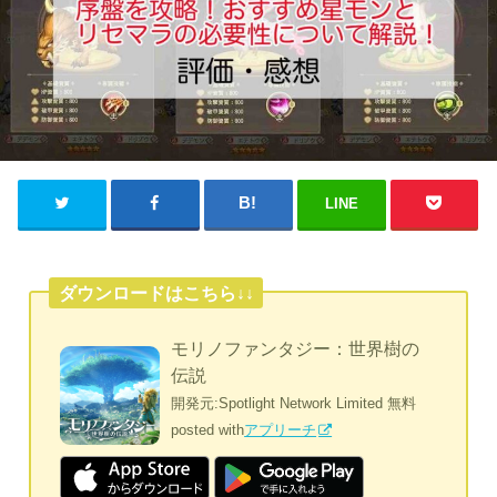
LINE
ダウンロードはこちら↓↓
モリノファンタジー：世界樹の
伝説
開発元:
Spotlight Network Limited
無料
posted with
アプリーチ