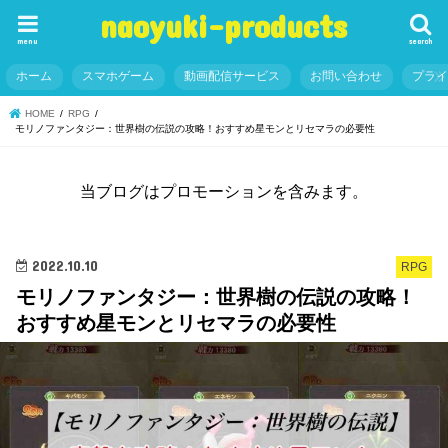
naoyuki-products
menu
search
ホーム
スマホゲーム
動画配信サービス
お問い合わせ
プラ
HOME
RPG
モリノファンタジー：世界樹の伝説の攻略！おすすめ星モンとリセマラの必要性
当ブログはプロモーションを含みます。
2022.10.10
RPG
モリノファンタジー：世界樹の伝説の攻略！
おすすめ星モンとリセマラの必要性