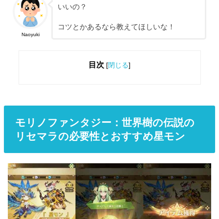
いいの？
コツとかあるなら教えてほしいな！
Naoyuki
目次
[
閉じる
]
モリノファンタジー：世界樹の伝説の
リセマラの必要性とおすすめ星モン