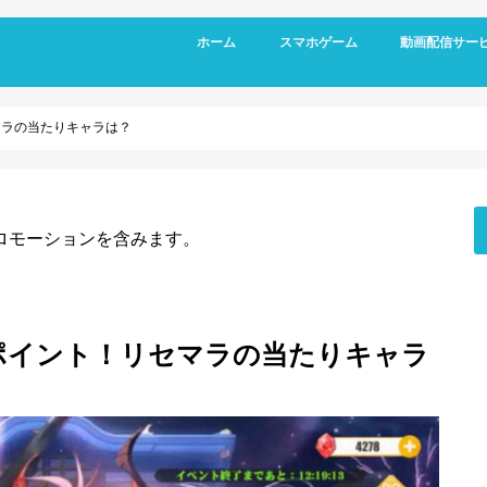
ホーム
スマホゲーム
動画配信サー
RPG
アクション
シミュレーション
パズル
スポーツ
リズムゲーム
マラの当たりキャラは？
ロモーションを含みます。
ポイント！リセマラの当たりキャラ