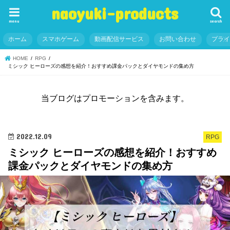
naoyuki-products
menu
search
ホーム
スマホゲーム
動画配信サービス
お問い合わせ
プラ
HOME
RPG
ミシック ヒーローズの感想を紹介！おすすめ課金パックとダイヤモンドの集め方
当ブログはプロモーションを含みます。
2022.12.09
RPG
ミシック ヒーローズの感想を紹介！おすすめ
課金パックとダイヤモンドの集め方