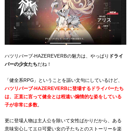
ハツリバーブ-HAZEREVERBの魅力は、やっぱり
ドライ
バーの少女たち
だね！
「健全系RPG」ということを謳い文句にしているけど、
ハツリバーブ-HAZEREVERBに登場するドライバーたち
は、正直に言って健全とは程遠い煽情的な姿をしている
子が非常に多数
。
更に登場人物は主人公を除いて女性ばかりだから、ある
意味安心してエロ可愛い女の子たちとのストーリーを楽