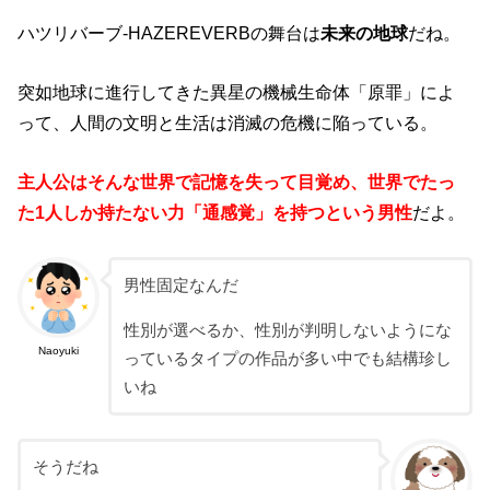
ハツリバーブ-HAZEREVERBの舞台は
未来の地球
だね。
突如地球に進行してきた異星の機械生命体「原罪」によ
って、人間の文明と生活は消滅の危機に陥っている。
主人公はそんな世界で記憶を失って目覚め、世界でたっ
た1人しか持たない力「通感覚」を持つという男性
だよ。
男性固定なんだ
性別が選べるか、性別が判明しないようにな
Naoyuki
っているタイプの作品が多い中でも結構珍し
いね
そうだね