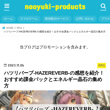
naoyuki-products
menu
search
ホーム
スマホゲーム
動画配信サービス
お問い合わせ
プラ
HOME
RPG
ハツリバーブ-HAZEREVERB-の感想を紹介！おすすめ課金パックとエネルギー晶石の集め方
当ブログはプロモーションを含みます。
2023.11.06
RPG
ハツリバーブ-HAZEREVERB-の感想を紹介！
おすすめ課金パックとエネルギー晶石の集め
方