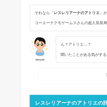
それなら「
レスレリアーナのアトリエ
」
コーエーテクモゲームスさんの超人気長
ん？アトリエ…？
聞いたことがある気がする
Naoyuki
レスレリアーナのアトリエの