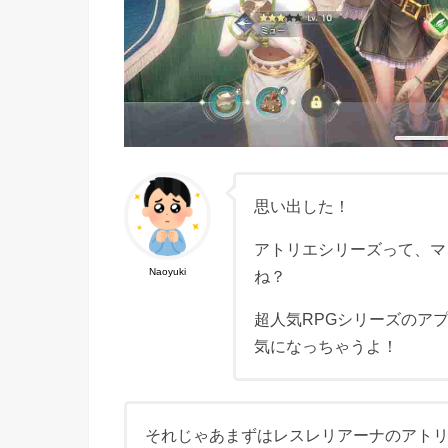
思い出した！
アトリエシリーズって、マ
Naoyuki
ね？
超人気RPGシリーズのア
気になっちゃうよ！
それじゃあまずはレスレリアーナのアト