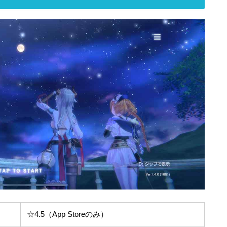
☆4.5（App Storeのみ）