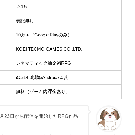
☆4.5
表記無し
10万＋（Google Playのみ）
KOEI TECMO GAMES CO.,LTD.
シネマティック錬金術RPG
iOS14.0以降/Android7.0以上
無料（ゲーム内課金あり）
年9月23日から配信を開始したRPG作品