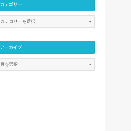
カテゴリー
アーカイブ