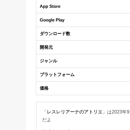
App Store
Google Play
ダウンロード数
開発元
ジャンル
プラットフォーム
価格
「
レスレリアーナのアトリエ
」は2023
だよ