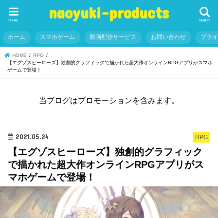
naoyuki-products
menu
search
ホーム
スマホゲーム
動画配信サービス
お問い合わせ
プラ
HOME
RPG
【エグゾスヒーローズ】独創的グラフィックで描かれた超大作オンラインRPGアプリがスマホ
ゲームで登場！
当ブログはプロモーションを含みます。
2021.05.24
RPG
【エグゾスヒーローズ】独創的グラフィック
で描かれた超大作オンラインRPGアプリがス
マホゲームで登場！