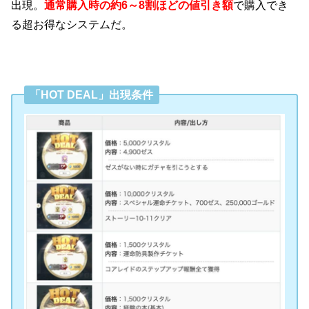
出現。
通常購入時の約6～8割ほどの値引き額
で購入でき
る超お得なシステムだ
。
「HOT DEAL」出現条件