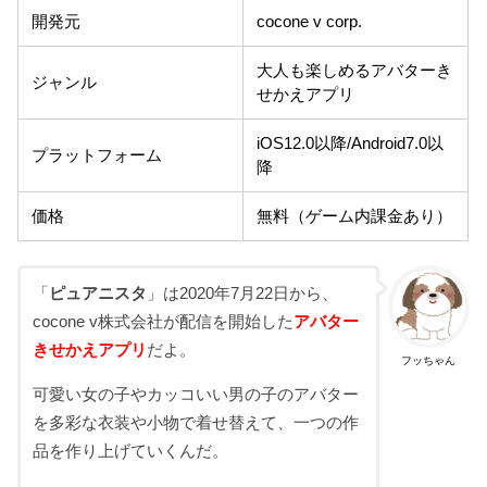
開発元
cocone v corp.
大人も楽しめるアバターき
ジャンル
せかえアプリ
iOS12.0以降/Android7.0以
プラットフォーム
降
価格
無料（ゲーム内課金あり）
「
ピュアニスタ
」は2020年7月22日から、
cocone v株式会社が配信を開始した
アバター
きせかえアプリ
だよ。
フッちゃん
可愛い女の子やカッコいい男の子のアバター
を多彩な衣装や小物で着せ替えて、一つの作
品を作り上げていくんだ。