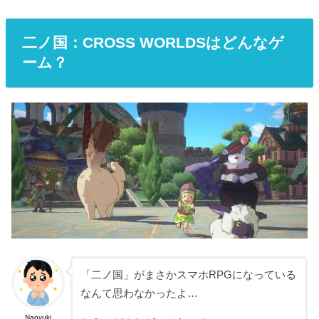
二ノ国：CROSS WORLDSはどんなゲ
ーム？
「二ノ国」がまさかスマホRPGになっている
なんて思わなかったよ…
Naoyuki