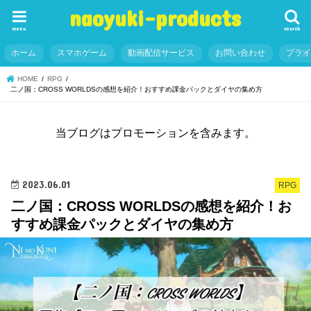
naoyuki-products
menu
search
ホーム
スマホゲーム
動画配信サービス
お問い合わせ
プラ
HOME
RPG
二ノ国：CROSS WORLDSの感想を紹介！おすすめ課金パックとダイヤの集め方
当ブログはプロモーションを含みます。
2023.06.01
RPG
二ノ国：CROSS WORLDSの感想を紹介！お
すすめ課金パックとダイヤの集め方