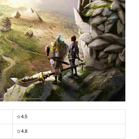
☆4.5
☆4.8