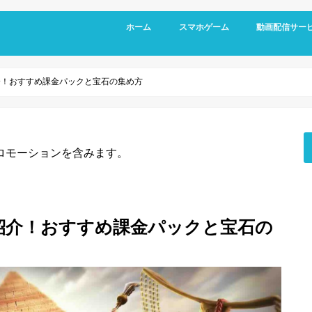
ホーム
スマホゲーム
動画配信サー
RPG
アクション
シミュレーション
パズル
スポーツ
リズムゲーム
介！おすすめ課金パックと宝石の集め方
ロモーションを含みます。
紹介！おすすめ課金パックと宝石の