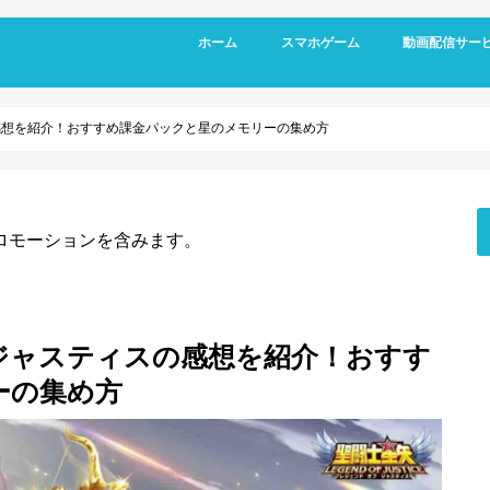
ホーム
スマホゲーム
動画配信サー
RPG
アクション
シミュレーション
パズル
スポーツ
リズムゲーム
感想を紹介！おすすめ課金パックと星のメモリーの集め方
ロモーションを含みます。
ジャスティスの感想を紹介！おすす
ーの集め方