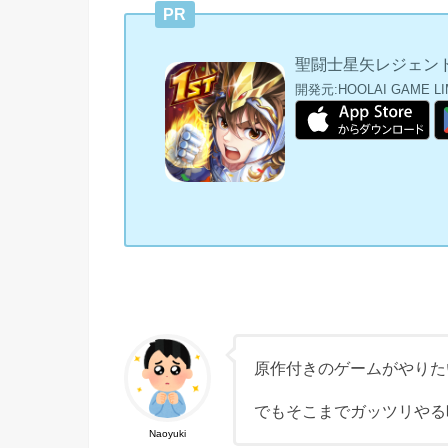
PR
聖闘士星矢レジェン
開発元:
HOOLAI GAME LI
原作付きのゲームがやりた
でもそこまでガッツリやる
Naoyuki