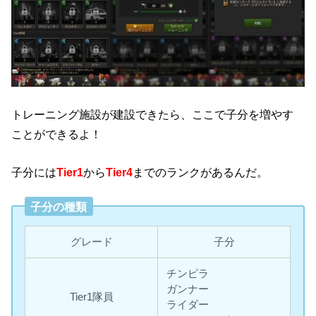
トレーニング施設が建設できたら、ここで子分を増やす
ことができるよ！
子分には
Tier1
から
Tier4
までのランクがあるんだ。
子分の種類
グレード
子分
チンピラ
ガンナー
Tier1隊員
ライダー