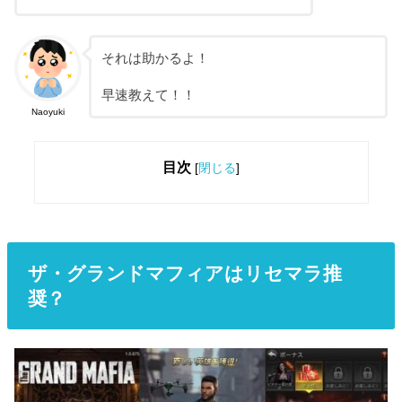
それは助かるよ！
早速教えて！！
Naoyuki
目次
[
閉じる
]
ザ・グランドマフィアはリセマラ推
奨？