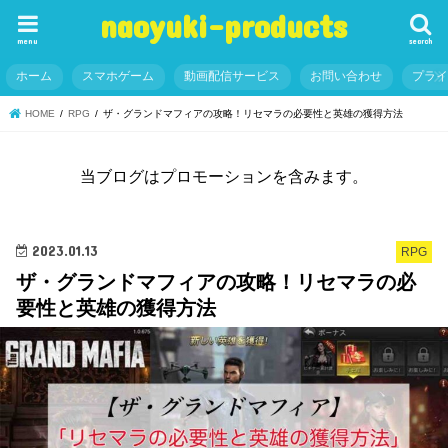
naoyuki-products
menu
search
ホーム
スマホゲーム
動画配信サービス
お問い合わせ
プラ
HOME
RPG
ザ・グランドマフィアの攻略！リセマラの必要性と英雄の獲得方法
当ブログはプロモーションを含みます。
2023.01.13
RPG
ザ・グランドマフィアの攻略！リセマラの必
要性と英雄の獲得方法